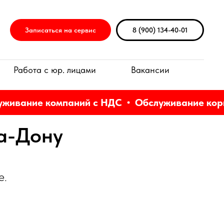
Записаться на сервис
8 (900) 134-40-01
Работа с юр. лицами
Вакансии
ивание компаний с НДС
Обслуживание корпо
на-Дону
е.