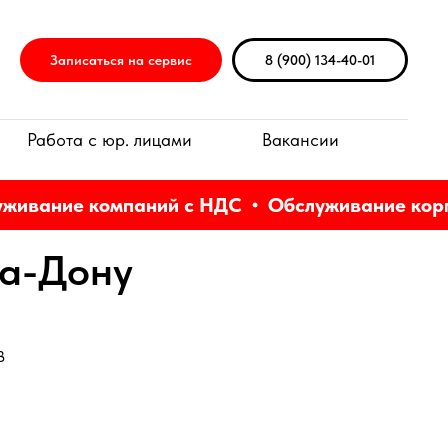
Записаться на сервис
8 (900) 134-40-01
Работа с юр. лицами
Вакансии
вание компаний с НДС
Обслуживание корпо
на-Дону
в