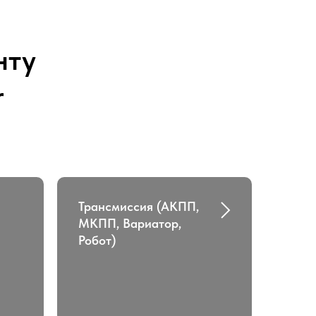
нту
r
Трансмиссия (АКПП,
МКПП, Вариатор,
Робот)